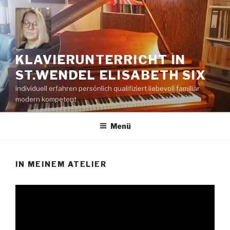
Zum
Inhalt
springen
KLAVIERUNTERRICHT IN
ST.WENDEL ELISABETH SIX
individuell erfahren persönlich qualifiziert liebevoll familiär
modern kompetent
Menü
IN MEINEM ATELIER